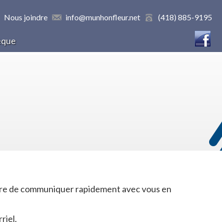
Nous joindre
info@munhonfleur.net
(418) 885-9195
èque
mettre de communiquer rapidement avec vous en
riel.