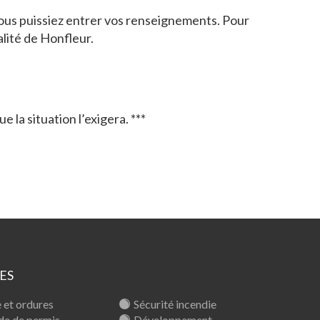
ue vous puissiez entrer vos renseignements. Pour
alité de Honfleur.
la situation l’exigera. ***
ES
 et ordures
Sécurité incendie
e de permis
Développement