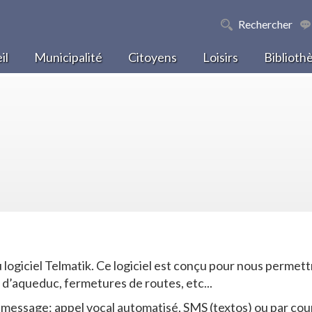
Rechercher
il
Municipalité
Citoyens
Loisirs
Biblioth
 du logiciel Telmatik. Ce logiciel est conçu pour nous per
is d’aqueduc, fermetures de routes, etc...
message: appel vocal automatisé, SMS (textos) ou par cour